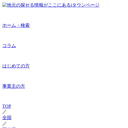
ホーム・検索
コラム
はじめての方
事業主の方
TOP
／
全国
／