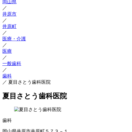
岡山県
／
井原市
／
井原町
／
医療・介護
／
医療
／
一般歯科
／
歯科
／
夏目さとう歯科医院
夏目さとう歯科医院
歯科
岡山県井原市井原町５７３－１