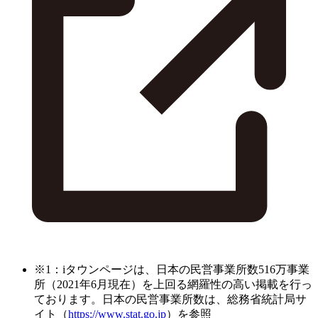
※1：iタウンページは、日本の民営事業所数516万事業
所（2021年6月現在）を上回る網羅性の高い掲載を行っ
ております。日本の民営事業所数は、総務省統計局サ
イト（
https://www.stat.go.jp
）を参照