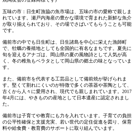
五味の市：日生町漁協の魚市場は、五味の市の愛称で親しま
れています。瀬戸内海産の豊かな環境で育まれた新鮮な魚介
が取り揃えられており、その場でさばいてもらうことも可能
です。
備前市の中でも日生町は、日生諸島を中心に栄えた漁師町
で、牡蠣の養殖地としても全国的に有名なまちです。夏先に
旬を迎えるアナゴは、岡山県の夏の風物詩として人気が高
く、冬の稚魚もベラタとして岡山県の郷土の味となっていま
す。
また、備前市を代表する工芸品として備前焼が挙げられま
す。堅くて割れにくいのが特徴で多くの茶器や茶陶として、
古くから人々に愛用され、現代でも親しまれています。2017
年4月には、やきものの産地として日本遺産に認定されまし
た。
備前市は子育てや教育にも力を入れています。子育ての負担
の公平性確保と支援充実、若い世代の定住促進を図り、保育
料や給食費・教育費のサポートに取り組んでいます。