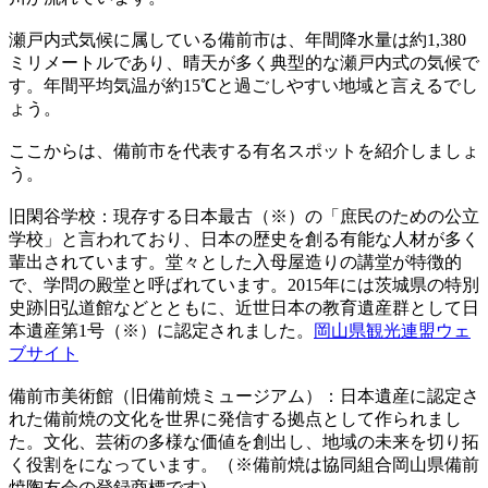
瀬戸内式気候に属している備前市は、年間降水量は約1,380
ミリメートルであり、晴天が多く典型的な瀬戸内式の気候で
す。年間平均気温が約15℃と過ごしやすい地域と言えるでし
ょう。
ここからは、備前市を代表する有名スポットを紹介しましょ
う。
旧閑谷学校：現存する日本最古（※）の「庶民のための公立
学校」と言われており、日本の歴史を創る有能な人材が多く
輩出されています。堂々とした入母屋造りの講堂が特徴的
で、学問の殿堂と呼ばれています。2015年には茨城県の特別
史跡旧弘道館などとともに、近世日本の教育遺産群として日
本遺産第1号（※）に認定されました。
岡山県観光連盟ウェ
ブサイト
備前市美術館（旧備前焼ミュージアム）：日本遺産に認定さ
れた備前焼の文化を世界に発信する拠点として作られまし
た。文化、芸術の多様な価値を創出し、地域の未来を切り拓
く役割をになっています。（※備前焼は協同組合岡山県備前
焼陶友会の登録商標です)