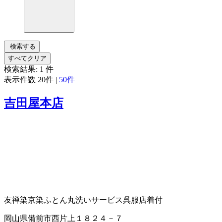
検索する
すべてクリア
検索結果:
1
件
表示件数
20件
|
50件
吉田屋本店
友禅染
京染
ふとん丸洗いサービス
呉服店
着付
岡山県備前市西片上１８２４－７