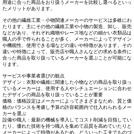
用途に合った商品をおり扱うメーカーを比較し選べるといっ
たメリットがあります。
その他の繊維工業・小物関連メーカーのサービスは多岐にわ
たります。主にその他の繊維工業や小物の製造、卸し、販売
などがあり、それぞれ織物やレース地などの細かい衣類品は
職人の手で作られることが多く、メーカーによってデザイン
や機能性、使用できる場などの違いや特徴があります。その
違いや特徴によって、販売店や職人さんなどの求める条件に
合った商品を取り扱っているメーカーを選ぶことが可能にな
ります。
サービスや事業者選びの観点
デザイン：衣類や繊維に関連した小物などの商品を取り扱っ
ているメーカーは、使用する人やシチュエーションに合わせ
たデザインの商品を取り扱っていることが重要
価格：価格設定はメーカーによってさまざまなため、質と価
格のバランスを考慮し予算の許容範囲内で仕入れられるメー
カーを選ぶ
設備や職人：最新の機械を導入してコスト削減を目指してい
たり、優れた技術を持つ職人を集めて品質を高めていたりと
メーカーによって特徴があるため、どういった工夫でものづ