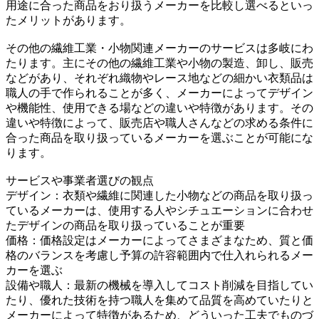
用途に合った商品をおり扱うメーカーを比較し選べるといっ
たメリットがあります。
その他の繊維工業・小物関連メーカーのサービスは多岐にわ
たります。主にその他の繊維工業や小物の製造、卸し、販売
などがあり、それぞれ織物やレース地などの細かい衣類品は
職人の手で作られることが多く、メーカーによってデザイン
や機能性、使用できる場などの違いや特徴があります。その
違いや特徴によって、販売店や職人さんなどの求める条件に
合った商品を取り扱っているメーカーを選ぶことが可能にな
ります。
サービスや事業者選びの観点
デザイン：衣類や繊維に関連した小物などの商品を取り扱っ
ているメーカーは、使用する人やシチュエーションに合わせ
たデザインの商品を取り扱っていることが重要
価格：価格設定はメーカーによってさまざまなため、質と価
格のバランスを考慮し予算の許容範囲内で仕入れられるメー
カーを選ぶ
設備や職人：最新の機械を導入してコスト削減を目指してい
たり、優れた技術を持つ職人を集めて品質を高めていたりと
メーカーによって特徴があるため、どういった工夫でものづ