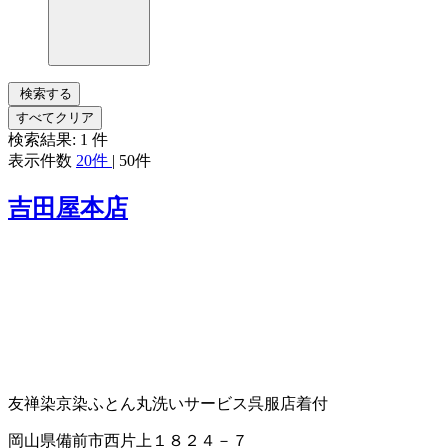
検索する
すべてクリア
検索結果:
1
件
表示件数
20件
|
50件
吉田屋本店
友禅染
京染
ふとん丸洗いサービス
呉服店
着付
岡山県備前市西片上１８２４－７