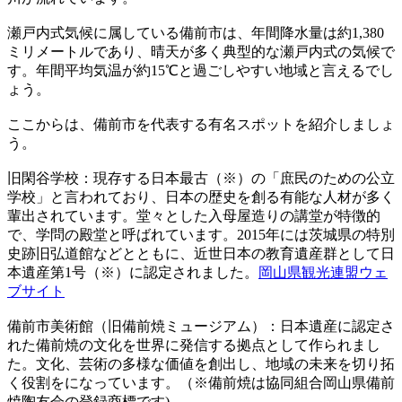
瀬戸内式気候に属している備前市は、年間降水量は約1,380
ミリメートルであり、晴天が多く典型的な瀬戸内式の気候で
す。年間平均気温が約15℃と過ごしやすい地域と言えるでし
ょう。
ここからは、備前市を代表する有名スポットを紹介しましょ
う。
旧閑谷学校：現存する日本最古（※）の「庶民のための公立
学校」と言われており、日本の歴史を創る有能な人材が多く
輩出されています。堂々とした入母屋造りの講堂が特徴的
で、学問の殿堂と呼ばれています。2015年には茨城県の特別
史跡旧弘道館などとともに、近世日本の教育遺産群として日
本遺産第1号（※）に認定されました。
岡山県観光連盟ウェ
ブサイト
備前市美術館（旧備前焼ミュージアム）：日本遺産に認定さ
れた備前焼の文化を世界に発信する拠点として作られまし
た。文化、芸術の多様な価値を創出し、地域の未来を切り拓
く役割をになっています。（※備前焼は協同組合岡山県備前
焼陶友会の登録商標です)