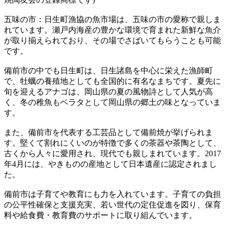
五味の市：日生町漁協の魚市場は、五味の市の愛称で親しま
れています。瀬戸内海産の豊かな環境で育まれた新鮮な魚介
が取り揃えられており、その場でさばいてもらうことも可能
です。
備前市の中でも日生町は、日生諸島を中心に栄えた漁師町
で、牡蠣の養殖地としても全国的に有名なまちです。夏先に
旬を迎えるアナゴは、岡山県の夏の風物詩として人気が高
く、冬の稚魚もベラタとして岡山県の郷土の味となっていま
す。
また、備前市を代表する工芸品として備前焼が挙げられま
す。堅くて割れにくいのが特徴で多くの茶器や茶陶として、
古くから人々に愛用され、現代でも親しまれています。2017
年4月には、やきものの産地として日本遺産に認定されまし
た。
備前市は子育てや教育にも力を入れています。子育ての負担
の公平性確保と支援充実、若い世代の定住促進を図り、保育
料や給食費・教育費のサポートに取り組んでいます。