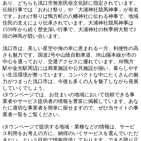
あり、どちらも浅口市無形民俗文化財に指定されています。
伝統行事では「おわけ祭り」や「大浦神社競馬神事」が有名
です。おわけ祭りは鴨方町の八幡神社に伝わる神事で、地域
住民の支えにより伝承されています。大浦神社競馬神事は
1559年から続く歴史深い行事で、大浦神社の秋季例大祭で2
頭の神馬が競い合います。
浅口市は、美しい星空や海の幸に恵まれる一方、利便性の高
さも魅力です。国道2号や山陰自動車道、JR山陽本線が市の
中心を通っており、交通アクセスに優れています。JR鴨方
駅や金光駅周辺には商業施設や公共施設が揃い、暮らしやす
い生活環境が整っています。コンパクトな中にたくさんの魅
力がつまった浅口市は、今後も多くの人を魅了しながら発展
していくでしょう。
iタウンページでは、お住まいの地域において信頼できる事
業者やサービス提供者の情報を豊富に掲載しています。あな
たに適切な事業者を簡単に探せますので、ぜひ当サイトの事
業者一覧をご覧ください。
iタウンページで提供する地域・業種などの情報は、サービ
ス利用をお考えの方に、納得のいくサービスを選んでいただ
きたい、という目的で情報提供しております。できる限り正