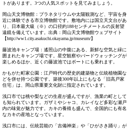
トがあります。3つの人気スポットを見てみましょう。
岡山天文博物館：プラネタリウムや太陽観測など、宇宙を身
近に体験できる市立博物館です。敷地内には国立天文台があ
り、日本最大級（※）の口径約188センチメートルの反射望
遠鏡を備えています。出典：岡山天文博物館ウェブサイト
【http://ww1.city.asakuchi.okayama.jp/museum/】
藤波池キャンプ場：遙照山の中腹にある、新鮮な空気と緑に
囲まれたキャンプ場です。星空観察やバードウォッチングが
楽しめるほか、近くの藤波池ではボートにも乗れます。
かもがた町家公園：江戸時代の歴史的建築物と伝統植物園な
どを併せ持つ公園です。築後300年以上にもなる「旧高戸家
住宅」は、岡山県重要文化財に指定されています。
浅口市では桃や梨などの生産が盛んですが、漁業の町として
も知られています。ガザミやシャコ、カレイなど多彩な瀬戸
内の味覚が魅力です。カキの養殖も盛んで、全国的にも有名
なカキの産地となっています。
浅口市には、伝統芸能の「吉備神楽」や「ひがさき踊り」が