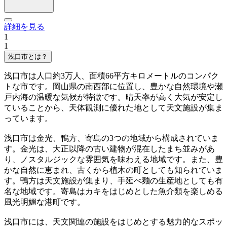
詳細を見る
1
1
浅口市とは？
浅口市は人口約3万人、面積66平方キロメートルのコンパク
トな市です。岡山県の南西部に位置し、豊かな自然環境や瀬
戸内海の温暖な気候が特徴です。晴天率が高く大気が安定し
ていることから、天体観測に優れた地として天文施設が集ま
っています。
浅口市は金光、鴨方、寄島の3つの地域から構成されていま
す。金光は、大正以降の古い建物が混在したまち並みがあ
り、ノスタルジックな雰囲気を味わえる地域です。また、豊
かな自然に恵まれ、古くから植木の町としても知られていま
す。鴨方は天文施設が集まり、手延べ麺の生産地としても有
名な地域です。寄島はカキをはじめとした魚介類を楽しめる
風光明媚な港町です。
浅口市には、天文関連の施設をはじめとする魅力的なスポッ