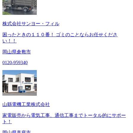
株式会社サンヨー・フィル
困ったときの１１０番！ ゴミのことならお任せくださ
い！！
岡山県倉敷市
0120-959340
山縣電機工業株式会社
家電販売から電気工事、通信工事までトータル的にサポー
ト！
岡山県真庭市