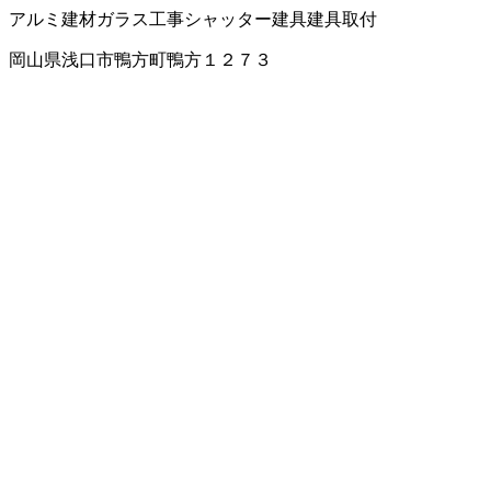
アルミ建材
ガラス工事
シャッター
建具
建具取付
岡山県浅口市鴨方町鴨方１２７３