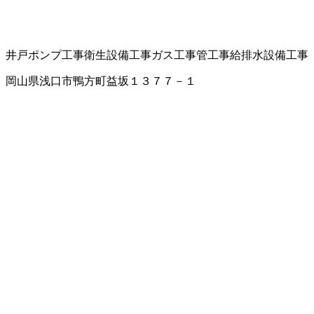
井戸ポンプ工事
衛生設備工事
ガス工事
管工事
給排水設備工事
岡山県浅口市鴨方町益坂１３７７－１