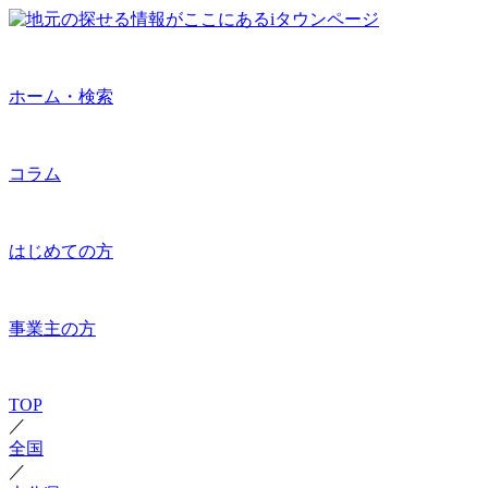
ホーム・検索
コラム
はじめての方
事業主の方
TOP
／
全国
／