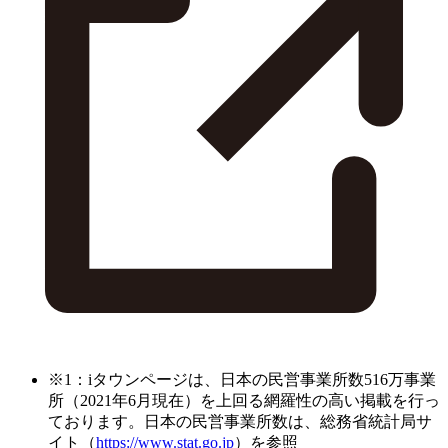
※1：iタウンページは、日本の民営事業所数516万事業
所（2021年6月現在）を上回る網羅性の高い掲載を行っ
ております。日本の民営事業所数は、総務省統計局サ
イト（
https://www.stat.go.jp
）を参照