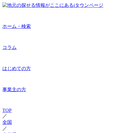
ホーム・検索
コラム
はじめての方
事業主の方
TOP
／
全国
／