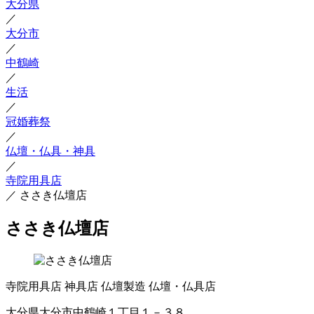
大分県
／
大分市
／
中鶴崎
／
生活
／
冠婚葬祭
／
仏壇・仏具・神具
／
寺院用具店
／
ささき仏壇店
ささき仏壇店
寺院用具店
神具店
仏壇製造
仏壇・仏具店
大分県大分市中鶴崎１丁目１－３８