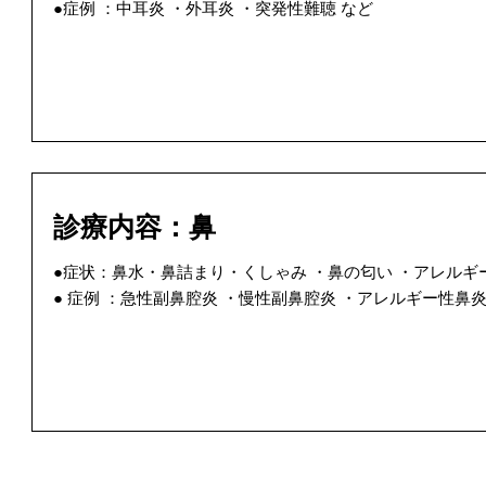
●​症例 ：中耳炎 ・外耳炎 ・突発性難聴 など
診療内容：鼻
●症状：鼻水・鼻詰まり・くしゃみ ・鼻の匂い ​・アレルギ
● 症例 ：急性副鼻腔炎 ・慢性副鼻腔炎 ・アレルギー性鼻炎