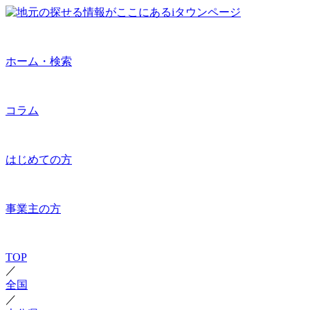
ホーム・検索
コラム
はじめての方
事業主の方
TOP
／
全国
／