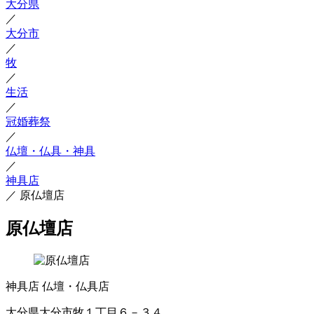
大分県
／
大分市
／
牧
／
生活
／
冠婚葬祭
／
仏壇・仏具・神具
／
神具店
／
原仏壇店
原仏壇店
神具店
仏壇・仏具店
大分県大分市牧１丁目６－３４