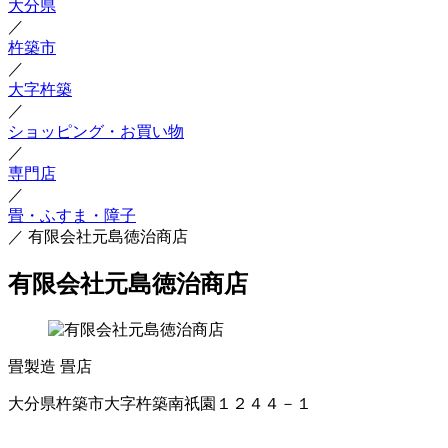
大分県
／
杵築市
／
大字杵築
／
ショッピング・お買い物
／
専門店
／
畳・ふすま・障子
／
有限会社元島徳治商店
有限会社元島徳治商店
畳製造
畳店
大分県杵築市大字杵築南祇園１２４４－１