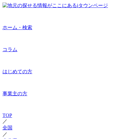
ホーム・検索
コラム
はじめての方
事業主の方
TOP
／
全国
／