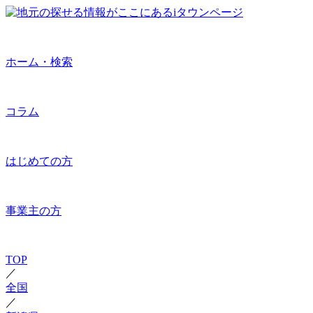
ホーム・検索
コラム
はじめての方
事業主の方
TOP
／
全国
／