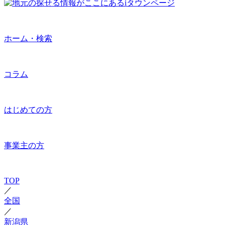
ホーム・検索
コラム
はじめての方
事業主の方
TOP
／
全国
／
新潟県