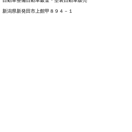
自動車整備
自動車鈑金・塗装
自動車販売
新潟県新発田市上館甲８９４－１