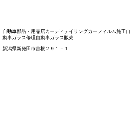
自動車部品・用品店
カーディテイリング
カーフィルム施工
自
動車ガラス修理
自動車ガラス販売
新潟県新発田市曽根２９１－１