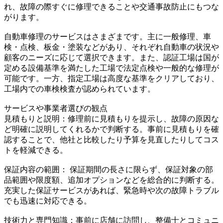
れ、故障の際すぐに修理できることや交通事故防止にもつな
がります。
自動車修理のサービスはさまざまです。主に一般修理、車
検・点検、板金・塗装などがあり、それぞれ自動車の状況や
顧客のニーズに応じて選択できます。また、認証工場は国が
定める設備基準を満たした工場で法定点検や一般的な修理が
可能です。一方、指定工場は高度な基準をクリアしており、
工場内での車検検査が認められています。
サービスや事業者選びの観点
見積もりと説明：修理前に見積もりを提示し、故障の原因な
ど明確に説明してくれるかで判断する。事前に見積もりを確
認することで、他社と比較したり予算を見直したりしてコス
トを軽減できる。
保証内容の範囲： 保証期間の長さに限らず、保証対象の部
品範囲や限度額、追加オプションなどを総合的に判断する。
充実した保証サービスがあれば、緊急時や次の故障トラブル
でも迅速に対応できる。
技術力と専門知識：事前に店舗に訪問し、整備士とコミュニ