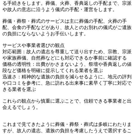
る手続きをします。葬儀、火葬、香典返しの手配まで、宗派
や故人の意志に沿うよう儀式の手配・運営をします。
葬儀・葬祭・葬式のサービスは主に葬儀の手配、火葬の手
配、会食の手配などがあり、故人とのお別れの儀式がご遺族
の負担にならないようお手伝いします。
サービスや事業者選びの観点
対応範囲：故人の遺志を尊重して送り出すため、宗教、宗派
や家族葬儀、自然葬などにも対応できるか事前に確認する
価格の透明性：出費がかさまないよう、祭壇や香典返しの値
段など価格を明確に提示してくれる業者を選ぶ
迅速さ：精神的な遺族の負担を減らせるように、地元の評判
や口コミを参考に、急に訪れる出来事に素早く丁寧に対応で
きる業者を選ぶ
これらの観点から慎重に選ぶことで、信頼できる事業者と出
会えるでしょう。
これまで見てきたように葬儀・葬祭・葬式は多岐にわたりま
すが、故人の遺志、遺族の負担を考慮したうえで選択するこ