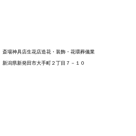
斎場
神具店
生花店
造花・装飾・花環
葬儀業
新潟県新発田市大手町２丁目７－１０