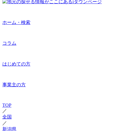
ホーム・検索
コラム
はじめての方
事業主の方
TOP
／
全国
／
新潟県