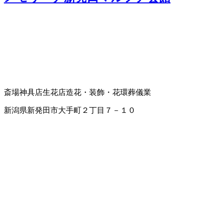
斎場
神具店
生花店
造花・装飾・花環
葬儀業
新潟県新発田市大手町２丁目７－１０