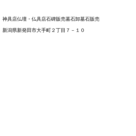
神具店
仏壇・仏具店
石碑販売
墓石卸
墓石販売
新潟県新発田市大手町２丁目７－１０