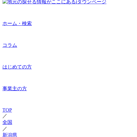
ホーム・検索
コラム
はじめての方
事業主の方
TOP
／
全国
／
新潟県