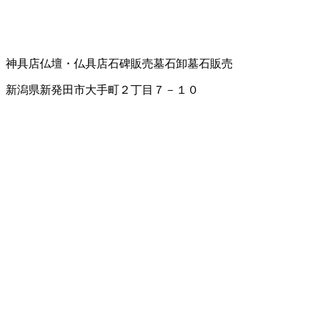
神具店
仏壇・仏具店
石碑販売
墓石卸
墓石販売
新潟県新発田市大手町２丁目７－１０