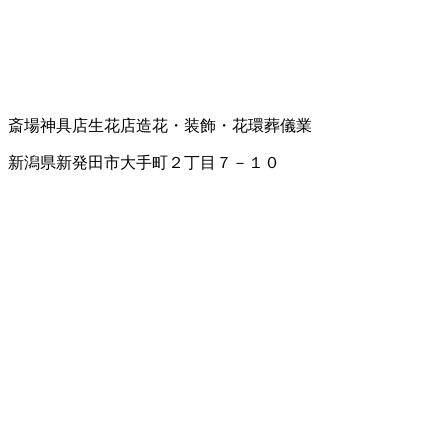
斎場
神具店
生花店
造花・装飾・花環
葬儀業
新潟県新発田市大手町２丁目７－１０