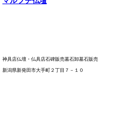
マルフヂ仏壇
神具店
仏壇・仏具店
石碑販売
墓石卸
墓石販売
新潟県新発田市大手町２丁目７－１０