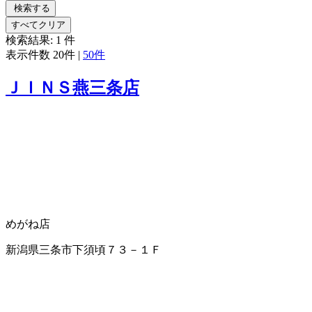
検索する
すべてクリア
検索結果:
1
件
表示件数
20件
|
50件
ＪＩＮＳ燕三条店
めがね店
新潟県三条市下須頃７３－１Ｆ