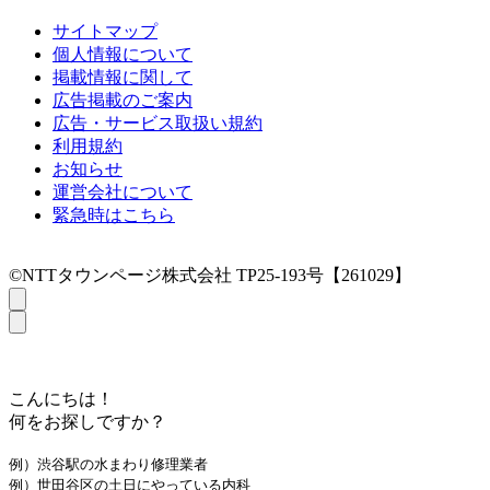
サイトマップ
個人情報について
掲載情報に関して
広告掲載のご案内
広告・サービス取扱い規約
利用規約
お知らせ
運営会社について
緊急時はこちら
©NTTタウンページ株式会社 TP25-193号【261029】
こんにちは！
何をお探しですか？
例）渋谷駅の水まわり修理業者
例）世田谷区の土日にやっている内科