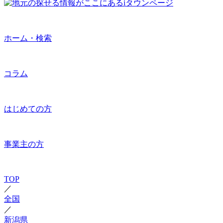
ホーム・検索
コラム
はじめての方
事業主の方
TOP
／
全国
／
新潟県