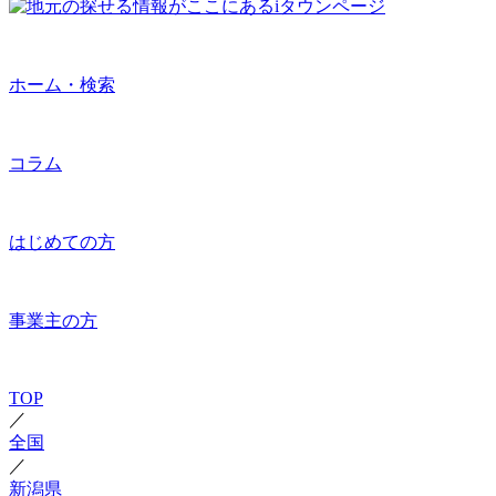
ホーム・検索
コラム
はじめての方
事業主の方
TOP
／
全国
／
新潟県