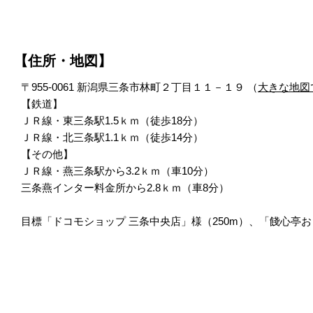
【住所・地図】
〒955-0061 新潟県三条市林町２丁目１１－１９ （
大きな地図
【鉄道】
ＪＲ線・東三条駅1.5ｋｍ（徒歩18分）
ＪＲ線・北三条駅1.1ｋｍ（徒歩14分）
【その他】
ＪＲ線・燕三条駅から3.2ｋｍ（車10分）
三条燕インター料金所から2.8ｋｍ（車8分）
目標「ドコモショップ 三条中央店」様（250m）、「餞心亭お