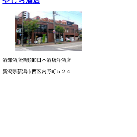
やしち酒店
酒卸
酒店
酒類卸
日本酒店
洋酒店
新潟県新潟市西区内野町５２４