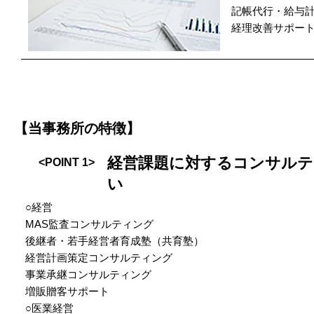
記帳代行・給与
経理改善サポー
【当事務所の特徴】
経営課題に対するコンサルテ
<POINT 1>
い
○経営
MAS監査コンサルティング
後継者・若手経営者育成塾（共育塾）
経営計画策定コンサルティング
事業承継コンサルティング
増販贈客サポート
○医業経営