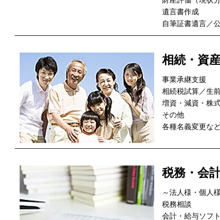
遺言書作成
自筆証書遺言／
相続・資
事業承継支援
相続税試算／生
増資・減資・株
その他
各種名義変更な
税務・会
～法人様・個人
税務相談
会計・給与ソフ