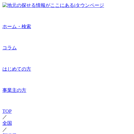
ホーム・検索
コラム
はじめての方
事業主の方
TOP
／
全国
／