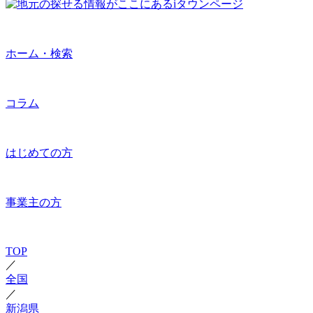
ホーム・検索
コラム
はじめての方
事業主の方
TOP
／
全国
／
新潟県