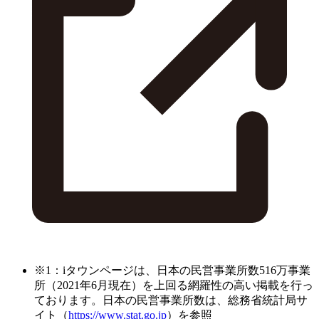
※1：iタウンページは、日本の民営事業所数516万事業
所（2021年6月現在）を上回る網羅性の高い掲載を行っ
ております。日本の民営事業所数は、総務省統計局サ
イト（
https://www.stat.go.jp
）を参照