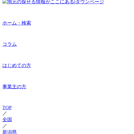
ホーム・検索
コラム
はじめての方
事業主の方
TOP
／
全国
／
新潟県