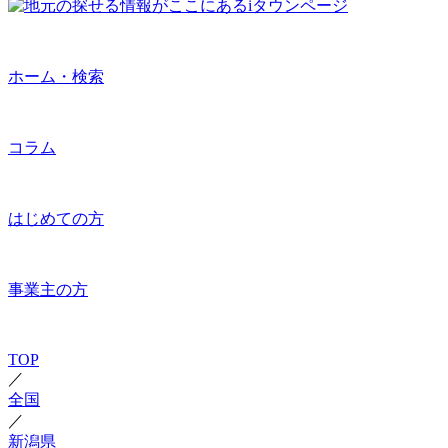
ホーム・検索
コラム
はじめての方
事業主の方
TOP
／
全国
／
新潟県