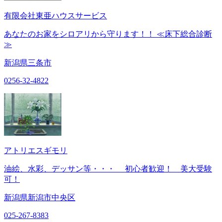
有限会社東亜ハウスサービス
あなたのお家をシロアリから守ります！！ ≪床下総合診断
≫
新潟県三条市
0256-32-4822
アトリエスギモリ
油絵、水彩、デッサン等・・・ 初心者歓迎！ 美大受験
可！
新潟県新潟市中央区
025-267-8383