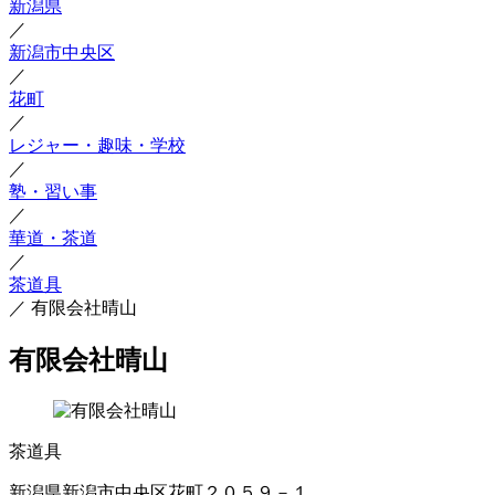
新潟県
／
新潟市中央区
／
花町
／
レジャー・趣味・学校
／
塾・習い事
／
華道・茶道
／
茶道具
／
有限会社晴山
有限会社晴山
茶道具
新潟県新潟市中央区花町２０５９－１