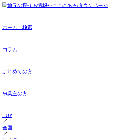
ホーム・検索
コラム
はじめての方
事業主の方
TOP
／
全国
／