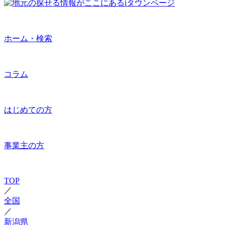
ホーム・検索
コラム
はじめての方
事業主の方
TOP
／
全国
／
新潟県