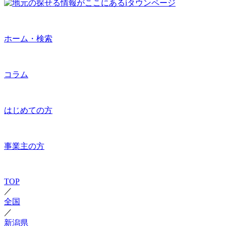
ホーム・検索
コラム
はじめての方
事業主の方
TOP
／
全国
／
新潟県