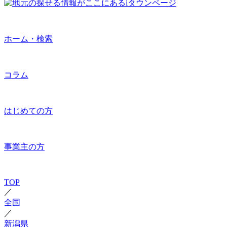
ホーム・検索
コラム
はじめての方
事業主の方
TOP
／
全国
／
新潟県