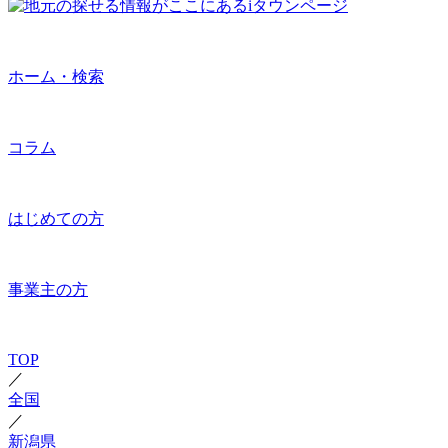
ホーム・検索
コラム
はじめての方
事業主の方
TOP
／
全国
／
新潟県