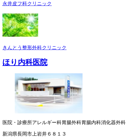
永井皮フ科クリニック
きんとう整形外科クリニック
ほり内科医院
医院・診療所
アレルギー科
胃腸外科
胃腸内科
消化器外科
新潟県長岡市上岩井６８１３