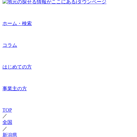
ホーム・検索
コラム
はじめての方
事業主の方
TOP
／
全国
／
新潟県