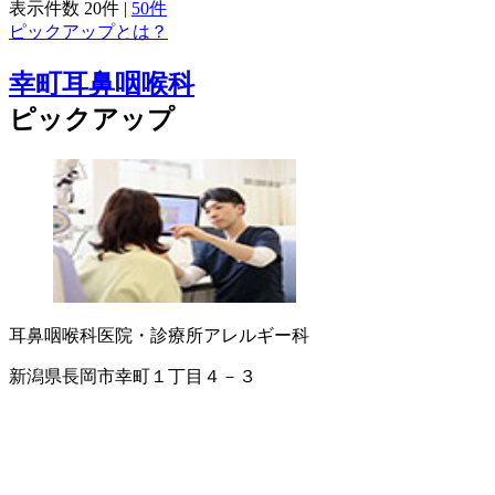
表示件数
20件
|
50件
ピックアップとは？
幸町耳鼻咽喉科
ピックアップ
耳鼻咽喉科
医院・診療所
アレルギー科
新潟県長岡市幸町１丁目４－３