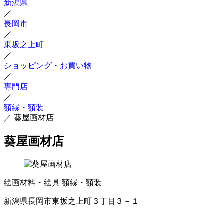
新潟県
／
長岡市
／
東坂之上町
／
ショッピング・お買い物
／
専門店
／
額縁・額装
／
葵屋画材店
葵屋画材店
絵画材料・絵具
額縁・額装
新潟県長岡市東坂之上町３丁目３－１