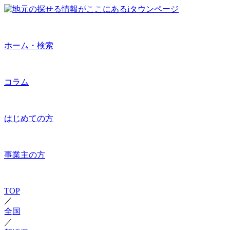
ホーム・検索
コラム
はじめての方
事業主の方
TOP
／
全国
／