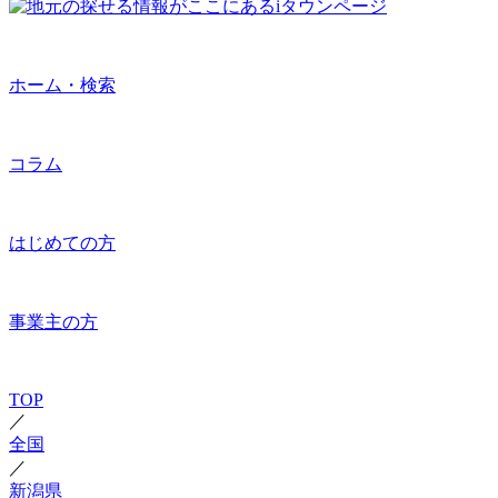
ホーム・検索
コラム
はじめての方
事業主の方
TOP
／
全国
／
新潟県