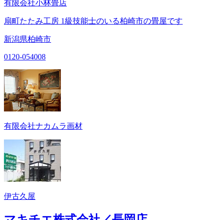
有限会社小林畳店
扇町たたみ工房 1級技能士のいる柏崎市の畳屋です
新潟県柏崎市
0120-054008
有限会社ナカムラ画材
伊古久屋
マキチエ株式会社／長岡店