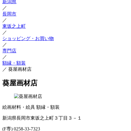
新潟県
／
長岡市
／
東坂之上町
／
ショッピング・お買い物
／
専門店
／
額縁・額装
／
葵屋画材店
葵屋画材店
絵画材料・絵具
額縁・額装
新潟県長岡市東坂之上町３丁目３－１
(F専) 0258-33-7323