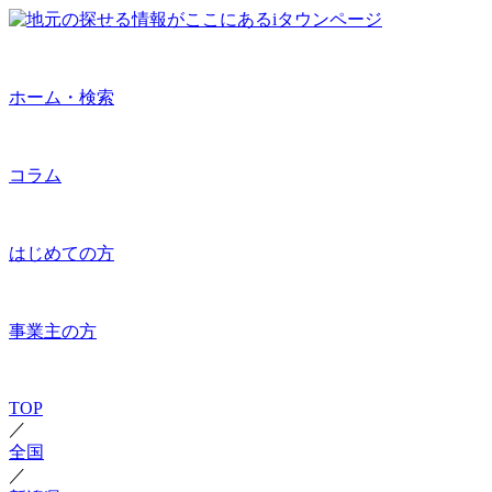
ホーム・検索
コラム
はじめての方
事業主の方
TOP
／
全国
／