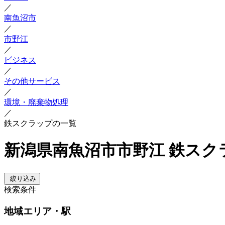
／
南魚沼市
／
市野江
／
ビジネス
／
その他サービス
／
環境・廃棄物処理
／
鉄スクラップの一覧
新潟県南魚沼市市野江 鉄スク
絞り込み
検索条件
地域
エリア・駅