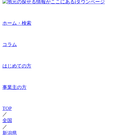
ホーム・検索
コラム
はじめての方
事業主の方
TOP
／
全国
／
新潟県