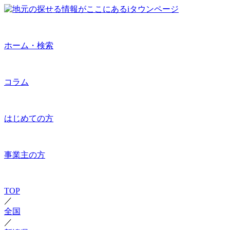
ホーム・検索
コラム
はじめての方
事業主の方
TOP
／
全国
／