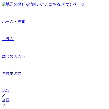
ホーム・検索
コラム
はじめての方
事業主の方
TOP
／
全国
／