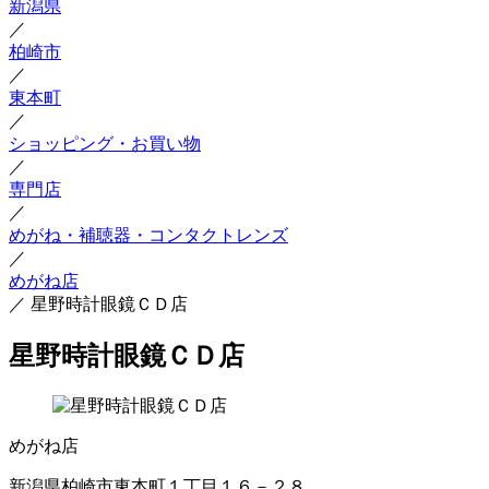
新潟県
／
柏崎市
／
東本町
／
ショッピング・お買い物
／
専門店
／
めがね・補聴器・コンタクトレンズ
／
めがね店
／
星野時計眼鏡ＣＤ店
星野時計眼鏡ＣＤ店
めがね店
新潟県柏崎市東本町１丁目１６－２８