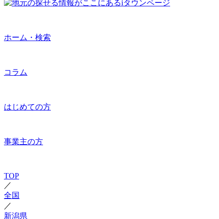
ホーム・検索
コラム
はじめての方
事業主の方
TOP
／
全国
／
新潟県