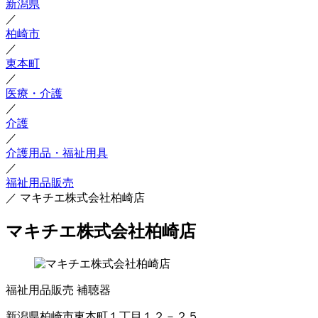
新潟県
／
柏崎市
／
東本町
／
医療・介護
／
介護
／
介護用品・福祉用具
／
福祉用品販売
／
マキチエ株式会社柏崎店
マキチエ株式会社柏崎店
福祉用品販売
補聴器
新潟県柏崎市東本町１丁目１２－２５