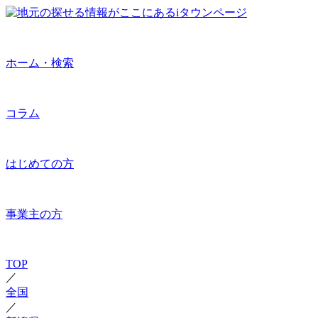
ホーム・検索
コラム
はじめての方
事業主の方
TOP
／
全国
／