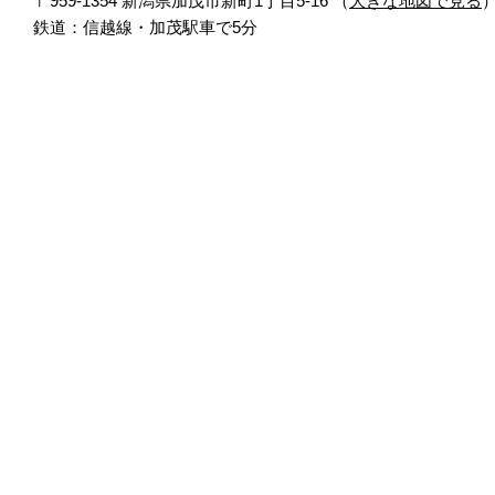
〒959-1354 新潟県加茂市新町1丁目5-16 （
大きな地図で見る
鉄道：信越線・加茂駅車で5分