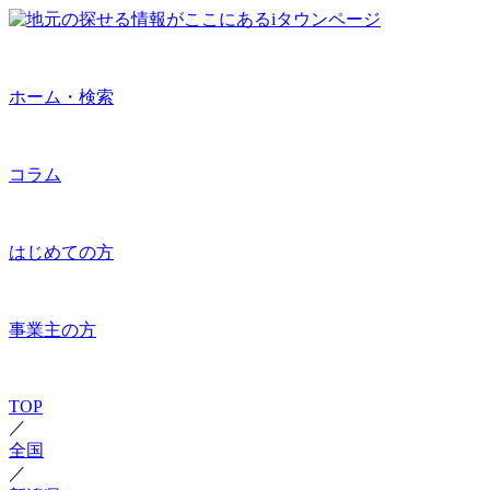
ホーム・検索
コラム
はじめての方
事業主の方
TOP
／
全国
／