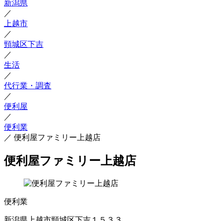
新潟県
／
上越市
／
頸城区下吉
／
生活
／
代行業・調査
／
便利屋
／
便利業
／
便利屋ファミリー上越店
便利屋ファミリー上越店
便利業
新潟県上越市頸城区下吉１５３３