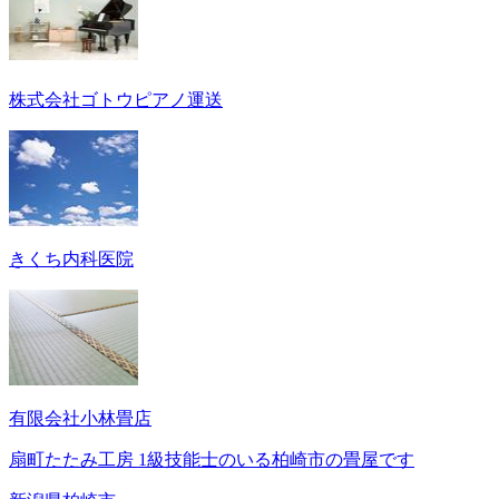
株式会社ゴトウピアノ運送
きくち内科医院
有限会社小林畳店
扇町たたみ工房 1級技能士のいる柏崎市の畳屋です