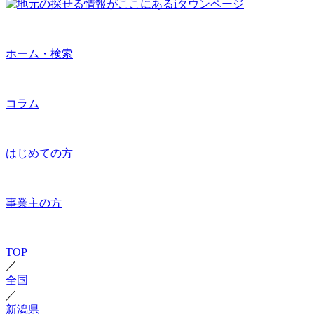
ホーム・検索
コラム
はじめての方
事業主の方
TOP
／
全国
／
新潟県