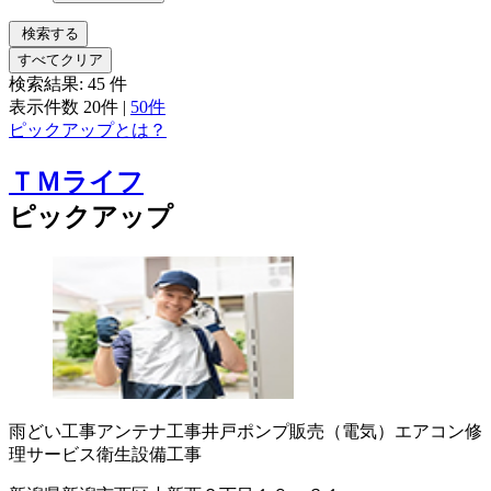
検索する
すべてクリア
検索結果:
45
件
表示件数
20件
|
50件
ピックアップとは？
ＴＭライフ
ピックアップ
雨どい工事
アンテナ工事
井戸ポンプ販売（電気）
エアコン修
理サービス
衛生設備工事