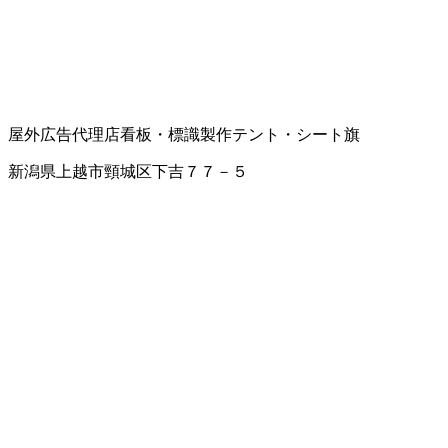
屋外広告代理店
看板・標識製作
テント・シート
旗
新潟県上越市頸城区下吉７７－５