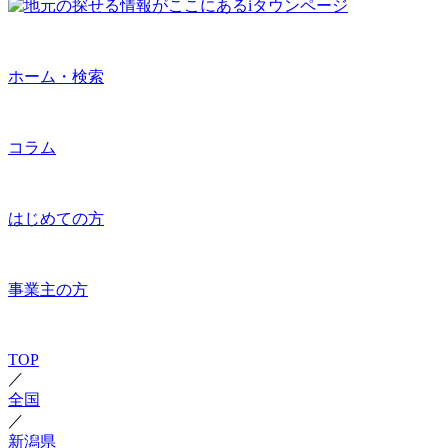
ホーム・検索
コラム
はじめての方
事業主の方
TOP
／
全国
／
新潟県