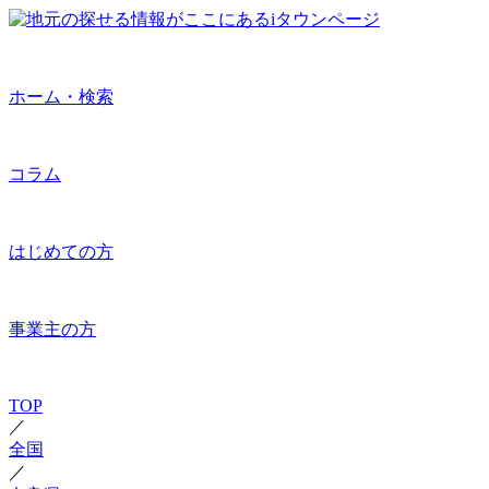
ホーム・検索
コラム
はじめての方
事業主の方
TOP
／
全国
／