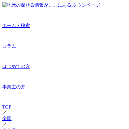
ホーム・検索
コラム
はじめての方
事業主の方
TOP
／
全国
／