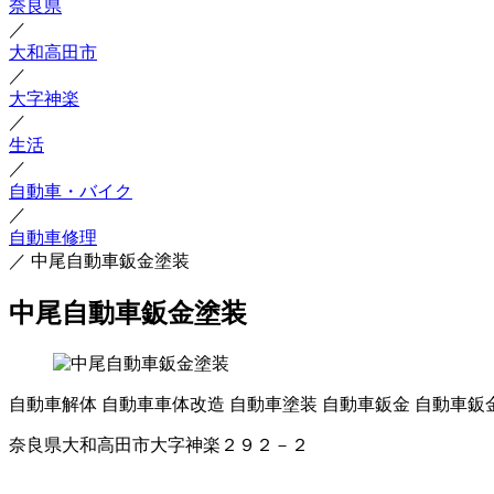
奈良県
／
大和高田市
／
大字神楽
／
生活
／
自動車・バイク
／
自動車修理
／
中尾自動車鈑金塗装
中尾自動車鈑金塗装
自動車解体
自動車車体改造
自動車塗装
自動車鈑金
自動車鈑
奈良県大和高田市大字神楽２９２－２