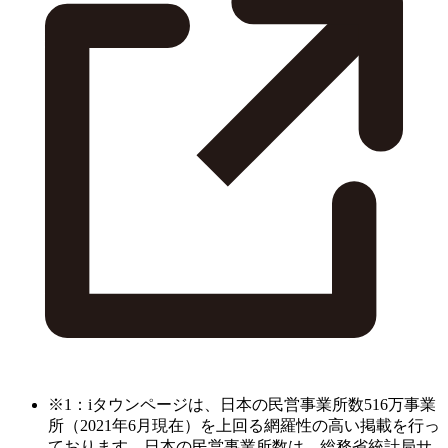
※1：iタウンページは、日本の民営事業所数516万事業
所（2021年6月現在）を上回る網羅性の高い掲載を行っ
ております。日本の民営事業所数は、総務省統計局サ