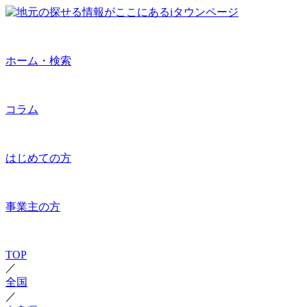
ホーム・検索
コラム
はじめての方
事業主の方
TOP
／
全国
／