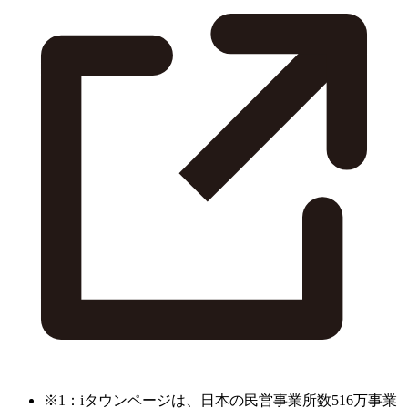
※1：iタウンページは、日本の民営事業所数516万事業